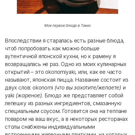
Мое первое блюдо в Токио
Впоследствии я старалась есть разные блюда,
чтоб попробовать как можно больше
аутентичной японской кухни, но к рамену я
возвращалась не раз. Одно из моих кулинарных
открытий – это okonomiyaki, или, как ее часто
называют, японская пицца. Название состоит из
двух слов: okonomi
(что вы захотите/желаете)
и
yaki
(жареное).
Блюдо же представляет собой
лепешку из разных ингредиентов, смазанную
специальным соусом. Готовится она на теппане
поваром на ваш вкус, а в некоторых ресторанах
столы снабжены индивидуальными
встроенными железными плитками, на которых