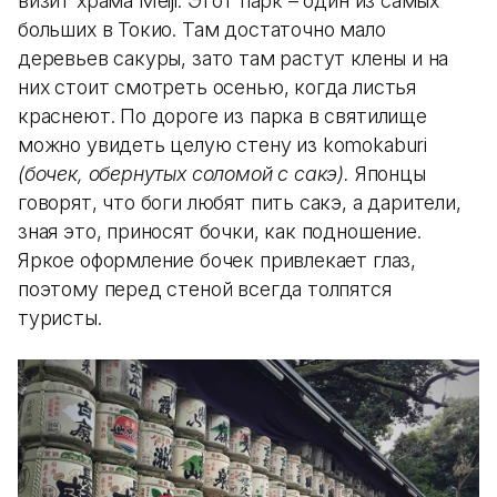
визит храма Meiji. Этот парк – один из самых
больших в Токио. Там достаточно мало
деревьев сакуры, зато там растут клены и на
них стоит смотреть осенью, когда листья
краснеют. По дороге из парка в святилище
можно увидеть целую стену из komokaburi
(бочек, обернутых соломой с сакэ).
Японцы
говорят, что боги любят пить сакэ, а дарители,
зная это, приносят бочки, как подношение.
Яркое оформление бочек привлекает глаз,
поэтому перед стеной всегда толпятся
туристы.