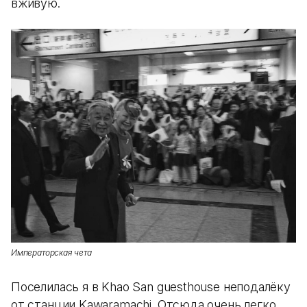
вживую.
Императорская чета
Поселилась я в Khao San guesthouse неподалёку
от станции Kawaramachi. Отсюда очень легко