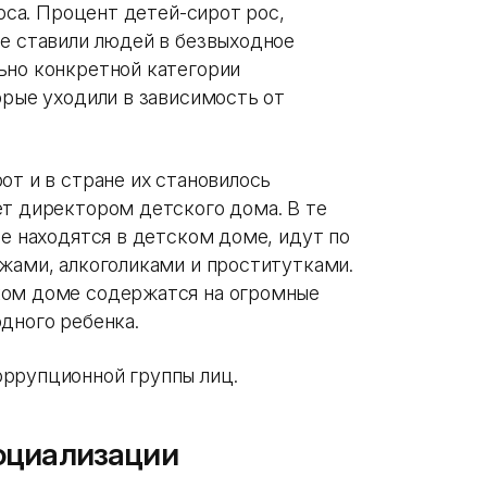
носа. Процент детей-сирот рос,
не ставили людей в безвыходное
ьно конкретной категории
орые уходили в зависимость от
от и в стране их становилось
ет директором детского дома. В те
ые находятся в детском доме, идут по
мжами, алкоголиками и проститутками.
ком доме содержатся на огромные
дного ребенка.
ррупционной группы лиц.
оциализации