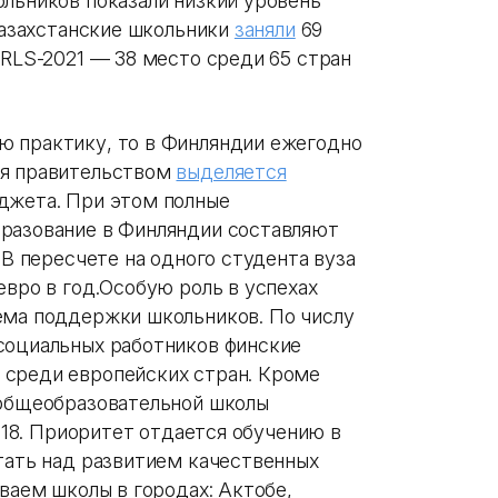
льников показали низкий уровень
 казахстанские школьники
заняли
69
IRLS-2021 — 38 место среди 65 стран
ю практику, то в Финляндии ежегодно
ия правительством
выделяется
джета. При этом полные
бразование в Финляндии составляют
 В пересчете на одного студента вуза
евро в год.Особую роль в успехах
ема поддержки школьников. По числу
социальных работников финские
 среди европейских стран. Кроме
 общеобразовательной школы
1:18. Приоритет отдается обучению в
отать над развитием качественных
иваем школы в городах: Актобе,