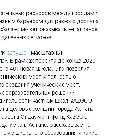
вательных ресурсов между городами
езным барьером для равного доступа
сбаланс может оказывать негативное
тдаленных регионов.
 РК
запущен
масштабный
а». В рамках проекта до конца 2025
ена 401 новая школа. Это позволит
ченических мест и полностью
о создания ученических мест,
ых образовательных решений.
дитель сети частных школ QAZGUU
вета деловых женщин города Астана,
о совета Эндаумент фонд KazGUU,
да Умка в Астане, рассказывает о
теме школьного образования и какие