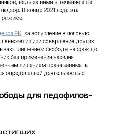
иков, ведь за ними в течение еще
адзор. В конце 2021 года эта
м режиме.
декса РК
, за вступление в половую
ршеннолетия или совершение других
зывают лишением свободы на срок до
тних без применения насилия
зненным лишением права занимать
ся определенной деятельностью.
ободы для педофилов-
ДОСТИГШИХ