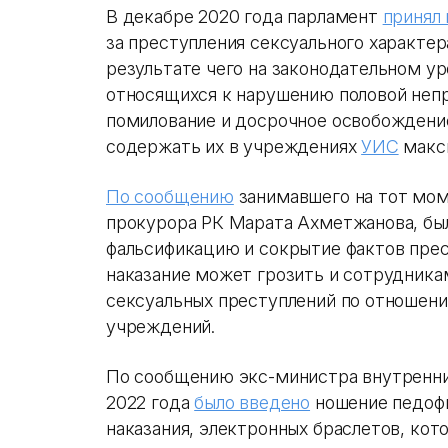
В декабре 2020 года парламент
принял
за преступления сексуального характер
результате чего на законодательном у
относящихся к нарушению половой неп
помилование и досрочное освобождение
содержать их в учреждениях
УИС
макси
По сообщению
занимавшего на тот мом
прокурора РК Марата Ахметжанова, был
фальсификацию и сокрытие фактов прес
наказание может грозить и сотрудника
сексуальных преступлений по отношени
учреждений.
По сообщению экс-министра внутренних
2022 года
было введено
ношение педофи
наказания, электронных браслетов, ко