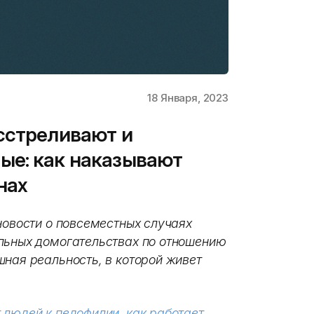
18 Января, 2023
сстреливают и
ые: как наказывают
нах
новости о повсеместных случаях
льных домогательствах по отношению
шная реальность, в которой живет
 людей к педофилии
,
как работает