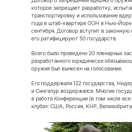
Договор о запрещении ядерного оруж
которое запрещает разработку, испытан
транспортировку и использование ядерн
года в штаб-квартире ООН в Нью-Йорке
сентября. Договор вступит в законную с
его ратифицируют 50 государств.
Всего было проведено 20 пленарных зас
разработанного юридически обязывающ
оружия был вынесен на голосование.
Его поддержали 122 государства, Ниде
и Сингапур воздержался. Многие госуд
в работе Конференции (в том числе все
клуба»: США, Россия, КНР, Великобрита