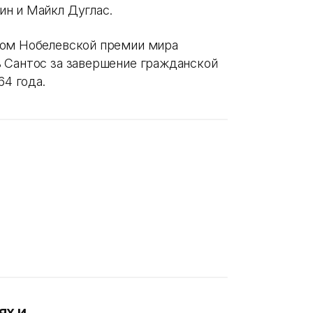
н и Майкл Дуглас.
том Нобелевской премии мира
 Сантос за завершение гражданской
64 года.
ях и