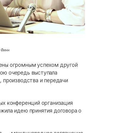
 Финн
лены огромным успехом другой
вою очередь выступала
, производства и передачи
ных конференций организация
ожила идею принятия договора о