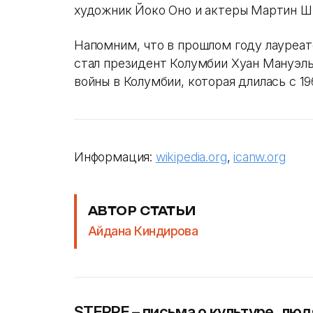
художник Йоко Оно и актеры Мартин Ши
Напомним, что в прошлом году лауреа
стал президент Колумбии Хуан Мануэль
войны в Колумбии, которая длилась с 19
Информация:
wikipedia.org
,
icanw.org
АВТОР СТАТЬИ
Айдана Киндирова
STEPPE – письма о культуре, люд