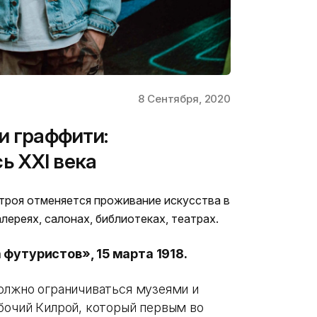
8 Сентября, 2020
и граффити:
ь XXI века
троя отменяется проживание искусства в
алереях, салонах, библиотеках, театрах.
футуристов», 15 марта 1918.
должно ограничиваться музеями и
абочий Килрой, который первым во