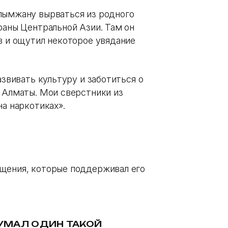
лымжану вырваться из родного
раны Центральной Азии. Там он
в и ощутил некоторое увядание
азвивать культуру и заботиться о
в Алматы. Мои сверстники из
на наркотиках».
бщения, которые поддерживал его
ДУМАЛ ОДИН ТАКОЙ