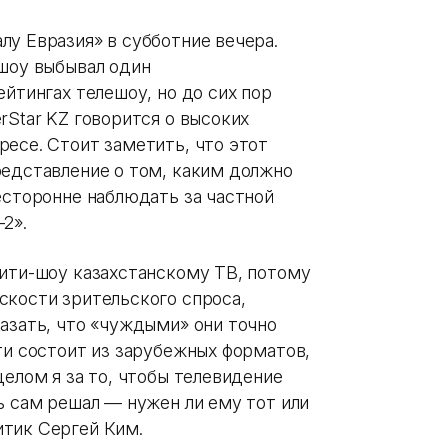
лу Евразия» в субботние вечера.
 шоу выбывал один
ейтингах телешоу, но до сих пор
rStar KZ говорится о высоких
ресе. Стоит заметить, что этот
редставление о том, каким должно
есторонне наблюдать за частной
2».
лити-шоу казахстанскому ТВ, потому
скости зрительского спроса,
азать, что «чуждыми» они точно
ти состоит из зарубежных форматов,
целом я за то, чтобы телевидение
ь сам решал — нужен ли ему тот или
итик Сергей Ким.