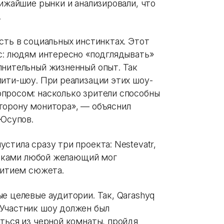
лижайшие рынки и анализировали, что
.
сть в социальных инстинктах. Этот
ас: людям интересно «подглядывать»
лнительный жизненный опыт. Так
лити-шоу. При реализации этих шоу-
просом: насколько зрители способны
торону монитора», — объяснил
 Юсупов.
стила сразу три проекта: Nestevatr,
тниками любой желающий мог
витием сюжета.
е целевые аудитории. Так, Qarashyq
Участник шоу должен был
ться из черной комнаты, пройдя