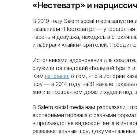
«Нестеватр» и нарцисси
В 2019 году Salem social media запусти
названием «Нестеватр» — упрощенная ф
парень и девушка, находясь в стеклянн
и набирали «лайки» зрителей. Победител
Источниками вдохновения для создател
служили голландский «Большой Брат» и 
Ким
напомнил
о том, что в истории каз
шоу — в 2014 году на 31 канале показы
жили в прозрачном доме и худели под в
В Salem social media нам рассказали, ч
экспериментировала с разными формат
в производстве видеоконтента в интерн
развлекательные шоу, документальные 