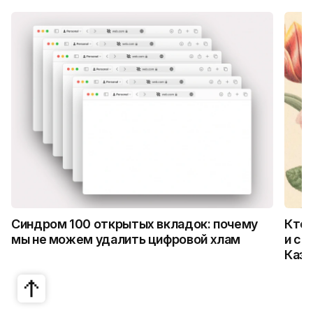
Синдром 100 открытых вкладок: почему
Кто 
мы не можем удалить цифровой хлам
и ск
Каза