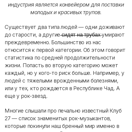
индустрия является конвейером для поставки
молодых и красивых трупов.
Существует два типа людей — одни доживают
до старости, а другие ̶с̶и̶д̶я̶т̶ ̶н̶а̶ ̶т̶р̶у̶б̶а̶х̶ умирают
преждевременно. Большинство из нас
относится к первой категории. Об этом говорит
статистика по средней продолжительности
жизни. Попасть во вторую категорию может
каждый, но у кого-то риск больше. Например, у
людей с тяжелыми врожденными болезнями,
или у тех, кто рождается в Республике Чад. А
еще у рок-звезд.
Многие слышали про печально известный Клуб
27 — список знаменитых рок-музыкантов,
которые покинули наш бренный мир именно в