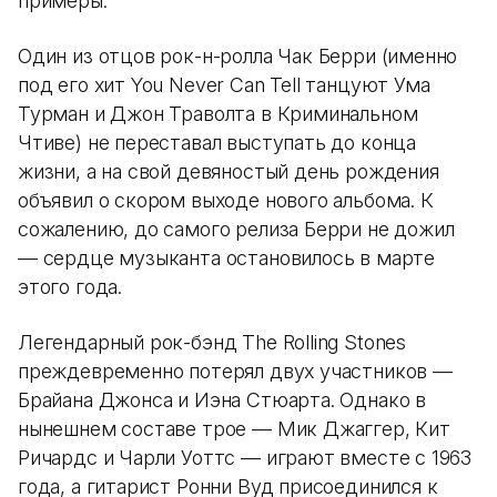
примеры.
Один из отцов рок-н-ролла Чак Берри (именно
под его хит You Never Can Tell танцуют Ума
Турман и Джон Траволта в Криминальном
Чтиве) не переставал выступать до конца
жизни, а на свой девяностый день рождения
объявил о скором выходе нового альбома. К
сожалению, до самого релиза Берри не дожил
— сердце музыканта остановилось в марте
этого года.
Легендарный рок-бэнд The Rolling Stones
преждевременно потерял двух участников —
Брайана Джонса и Иэна Стюарта. Однако в
нынешнем составе трое — Мик Джаггер, Кит
Ричардс и Чарли Уоттс — играют вместе с 1963
года, а гитарист Ронни Вуд присоединился к