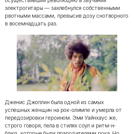
осуществивший революцию в звучании
электрогитары — захлебнулся собственными
рвотными массами, превысив дозу снотворного
в восемнадцать раз.
Дженис Джоплин была одной из самых
успешных женщин на рок-олимпе и умерла от
передозировки героином. Эми Уайнхаус же,
строго говоря, пела в стилях соул и ритм-н-
блюз, которые были прародителями рока. Но