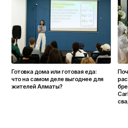
Готовка дома или готовая еда:
Поч
что на самом деле выгоднее для
рас
жителей Алматы?
бре
Car
сва