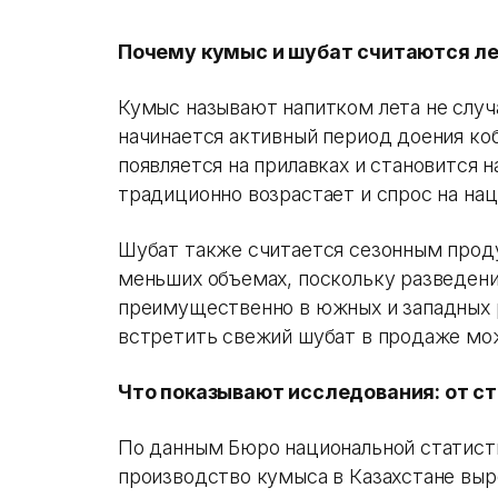
Почему кумыс и шубат считаются л
Кумыс называют напитком лета не случ
начинается активный период доения ко
появляется на прилавках и становится 
традиционно возрастает и спрос на нац
Шубат также считается сезонным проду
меньших объемах, поскольку разведен
преимущественно в южных и западных 
встретить свежий шубат в продаже мож
Что показывают исследования: от с
По данным Бюро национальной статисти
производство кумыса в Казахстане выро