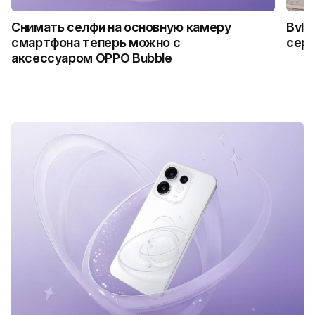
Снимать селфи на основную камеру
Bvlg
смартфона теперь можно с
сер
аксессуаром OPPO Bubble