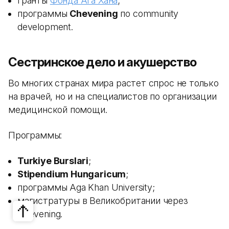
гранты
Фонда Ага Хана
;
программы
Chevening
по community
development.
Сестринское дело и акушерство
Во многих странах мира растет спрос не только
на врачей, но и на специалистов по организации
медицинской помощи.
Программы:
Turkiye Burslari
;
Stipendium Hungaricum
;
программы Aga Khan University;
магистратуры в Великобритании через
Chevening.