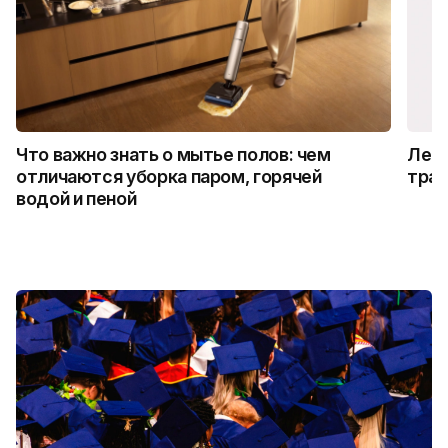
Что важно знать о мытье полов: чем
Лето
отличаются уборка паром, горячей
трад
водой и пеной