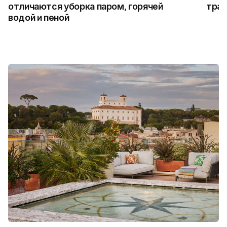
отличаются уборка паром, горячей
трад
водой и пеной