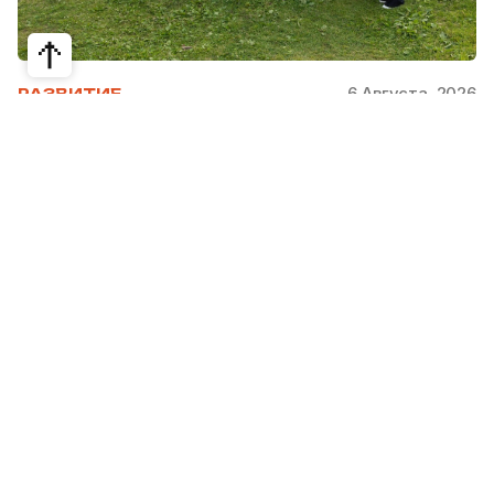
6 Августа, 2026
РАЗВИТИЕ
Школьники из Жетысая, Уральска и
Атырау разработали экопроекты для
своих регионов
31 июля в Narxoz University прошел финал Youth
Eco Camp TURAQTY JOL 7.0, национального
экологического конкурса для школьников и
студентов. Из почти 400 поданных заявок жюри
отобрало 18 команд со всей страны, которые
представили собственные экопроекты для
решения экологических проблем своих
регионов. Информационный партнер конкурса
Steppe
рассказывает, какие проекты