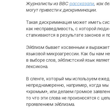
Журналисты из BBC
рассказали
, как б
могут привести к дискриминации.
Такая дискриминация может иметь сис
как несправедливость, с которой люд
сталкиваются в результате законов и п
Эйблизм бывает косвенным и выражае
языковой микроагрессии. Как бы нам н
в выборе слов, эйблистский язык явля
лексикона.
В сленге, который мы используем ежед
непреднамеренно, например, когда мы 
«хромым», или делаем громкое заявлен
то что эти слова не произносятся с це
проявлением эйблизма.