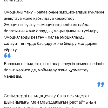
Эмоцияны тану – балаға оның эмоционалдық күйлерін
анықтауға және қабылдауға көмектесу.
Эмоцияны түсіну – эмоцияның неліктен пайда
болатынын және олардың маңыздылығын түсіндіру.
Эмоцияларды реттеу – балаға эмоцияларды
салауатты түрде басқару және білдіру жолдарын
үйрету.
Баланың сезімдерін, тіпті олар елеусіз немесе негізсіз
болып көрінсе де, мойындау және құрметтеу
маңызды.
Сезімдерді валидациялау бала сезімдерінің
шынайылығы мен маңыздылығын растайтынын