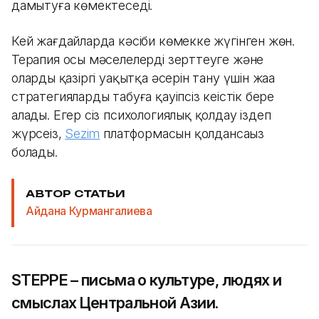
дамытуға көмектеседі.
Кей жағдайларда кәсіби көмекке жүгінген жөн.
Терапия осы мәселелерді зерттеуге және
олардың қазіргі уақытқа әсерін тану үшін жаңа
стратегияларды табуға қауіпсіз кеңістік бере
алады. Егер сіз психологиялық қолдау іздеп
жүрсеңіз,
Sezim
платформасын қолдансаңыз
болады.
АВТОР СТАТЬИ
Айдана Курмангалиева
STEPPE – письма о культуре, людях и
смыслах Центральной Азии.