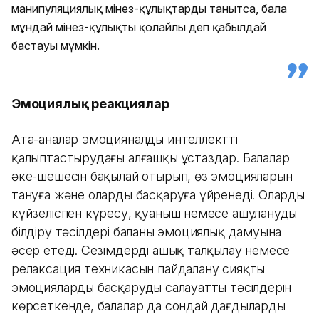
манипуляциялық мінез-құлықтарды танытса, бала
мұндай мінез-құлықты қолайлы деп қабылдай
бастауы мүмкін.
Эмоциялық реакциялар
Ата-аналар эмоцияналды интеллектті
қалыптастырудағы алғашқы ұстаздар. Балалар
әке-шешесін бақылай отырып, өз эмоцияларын
тануға және оларды басқаруға үйренеді. Олардың
күйзеліспен күресу, қуаныш немесе ашулануды
білдіру тәсілдері баланың эмоциялық дамуына
әсер етеді. Сезімдерді ашық талқылау немесе
релаксация техникасын пайдалану сияқты
эмоцияларды басқарудың салауатты тәсілдерін
көрсеткенде, балалар да сондай дағдыларды