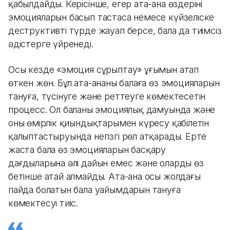
қабылдайды. Керісінше, егер ата-ана өздерінің
эмоцияларын басып тастаса немесе күйзеліске
деструктивті түрде жауап берсе, бала да тиімсіз
әдістерге үйренеді.
Осы кезде «эмоция сұрыптау» ұғымын атап
өткен жөн. Бұл ата-ананың балаға өз эмоцияларын
тануға, түсінуге және реттеуге көмектесетін
процесс. Ол баланың эмоциялық дамуында және
оның өмірлік қиындықтарымен күресу қабілетін
қалыптастыруында негізгі рөл атқарады. Ерте
жаста бала өз эмоцияларын басқару
дағдыларына әлі дайын емес және оларды өз
бетінше атай алмайды. Ата-ана осы жолдағы
пайда болатын бала уайымдарын тануға
көмектесуі тиіс.