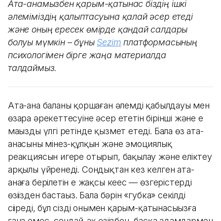
Ата-анамызбен қарым-қатынас біздің ішкі
әлеміміздің қалыптасуына қалай әсер етеді
және оның ересек өмірде қандай салдары
болуы мүмкін – бұны
Sezim
платформасының
психологімен бірге жаңа материалда
талдаймыз.
Ата-ана баланың қоршаған әлемді қабылдауы мен
өзара әрекеттесуіне әсер ететін бірінші және ең
маңызды үлгі ретінде қызмет етеді. Бала өз ата-
анасының мінез-құлқын және эмоциялық
реакциясын игере отырып, бақылау және еліктеу
арқылы үйренеді. Сондықтан кез келген ата-
анаға берілетін ең жақсы кеңес — өзгерістерді
өзіңізден бастаңыз. Бала бәрін «губка» секілді
сіңіреді, бұл сіздің онымен қарым-қатынасыңызға
ғана емес, сондай-ақ өзіңізбен, басқа адамдармен