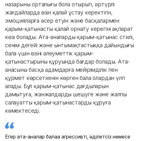
назарының орталығы бола отырып, әртүрлі
жағдайларда өзін қалай ұстау керектігін,
эмоцияларға әсер етуін және басқалармен
қарым-қатынасты қалай орнату керегінің ақпарат
көзі болады. Ата-аналардың қарым-қатынас стилі,
сенім деңгейі және ынтымақтастыққа дайындығы
бала үшін өзінің әлеуметтік қарым-
қатынастырының құруында бағдар болады. Ата-
анасының басқа адамдарға мейірімділік пен
құрмет көрсеткенін көрген бала олардан үлгі
алады. Бұл қарым-қатынас дағдыларын
дамытуға, жанжалдарды шешуге және жалпы
салауатты қарым-қатынастарды құруға
көмектеседі.
Егер ата-аналар балаға агрессивті, әділетсіз немесе