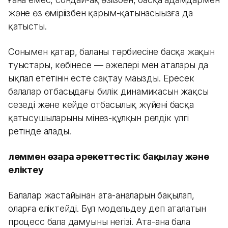
және өз өміріңізбен қарым-қатынасыңызға да
қатысты.
Сонымен қатар, баланың тәрбиесіне басқа жақын
туыстары, көбінесе — әжелері мен аталары да
ықпал ететінін есте сақтау маңызды. Ересек
балалар отбасыдағы билік динамикасын жақсы
сезеді және кейде отбасылық жүйенің басқа
қатысушыларының мінез-құлқын рөлдік үлгі
ретінде алады.
Әлеммен өзара әрекеттестік: бақылау және
еліктеу
Балалар жастайынан ата-аналарын бақылап,
оларға еліктейді. Бұл модельдеу деп аталатын
процесс бала дамуының негізі. Ата-ана бала