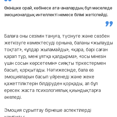
Өкінішке орай, көбінесе ата-аналардың бұл мәселеде
эмоционалдық интеллекті немесе білімі жетіспейді.
Балаға оның сезімін тануға, түсінуге және сөзбен
жеткізуге көмектесудің орнына, баланы «жылауды
тоқтат», «ұлдар жыламайды», «қара, бәрі саған
қарап тұр, мені ұятқа қалдырма», «осы мінезін
үшін сосын көрсетемін» сияқты тіркестермен
басып, қорқытады. Нәтижесінде, бала өз
эмоцияларын басып үйренеді және жеке
қажеттіліктерін білдіруден қорқады, ал бұл
ересек жаста психологиялық қиындықтарға
әкеледі.
Эмоция сұрыптау бірнеше аспектілерді
қамтиды: