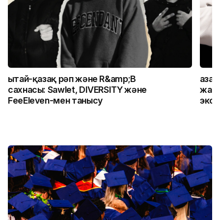
Қытай-қазақ рәп және R&amp;B
Қаза
сахнасы: Sawlet, DIVERSITY және
жалғ
FeeEleven-мен танысу
экск