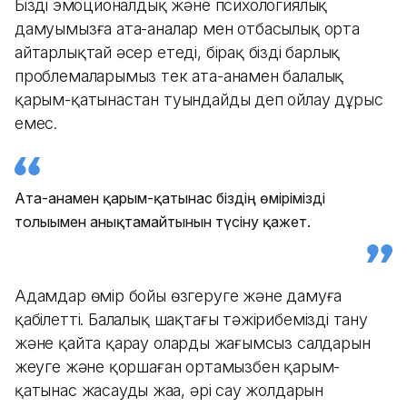
Біздің эмоционалдық және психологиялық
дамуымызға ата-аналар мен отбасылық орта
айтарлықтай әсер етеді, бірақ біздің барлық
проблемаларымыз тек ата-анамен балалық
қарым-қатынастан туындайды деп ойлау дұрыс
емес.
Ата-анамен қарым-қатынас біздің өмірімізді
толығымен анықтамайтынын түсіну қажет.
Адамдар өмір бойы өзгеруге және дамуға
қабілетті. Балалық шақтағы тәжірибемізді тану
және қайта қарау олардың жағымсыз салдарын
жеңуге және қоршаған ортамызбен қарым-
қатынас жасаудың жаңа, әрі сау жолдарын