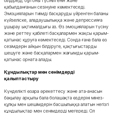
білдіреді, бұл оның түсінілгенін және
қабылданғанын сезінуіне көмектеседі.
Эмоцияларын тиімді басқаруды үйренген баланың
күйзеліске, алаңдаушылыққа және депрессияға
ұшырау ықтималдығы аз. Өз эмоцияларын түсіну
және реттеу қабілеті басқалармен жақсы қарым-
қатынас құруға көмектеседі. Сонда ғана бала өз
сезімдерін айқын білдіруге, қақтығыстарды
шешуге және басқалармен жағымды қарым-
қатынас орната алады.
Құндылықтар мен сенімдерді
қалыптастыру
Күнделікті өзара әрекеттесу және ата-анасын
бақылау арқылы бала болашақта өздерінің мінез-
құлқы мен шешімдерін басшылыққа алатын негізгі
құндылықтар мен сенімдерді меңгереді. Ол