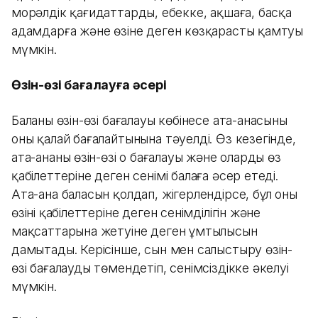
морәлдік қағидаттарды, еңбекке, ақшаға, басқа
адамдарға және өзіне деген көзқарасты қамтуы
мүмкін.
Өзін-өзі бағалауға әсері
Баланың өзін-өзі бағалауы көбінесе ата-анасының
оны қалай бағалайтынына тәуелді. Өз кезегінде,
ата-ананың өзін-өзі оң бағалауы және олардың өз
қабілеттеріне деген сенімі балаға әсер етеді.
Ата-ана баласын қолдап, жігерлендірсе, бұл оның
өзінің қабілеттеріне деген сенімділігін және
мақсаттарына жетуіне деген ұмтылысын
дамытады. Керісінше, сын мен салыстыру өзін-
өзі бағалауды төмендетіп, сенімсіздікке әкелуі
мүмкін.