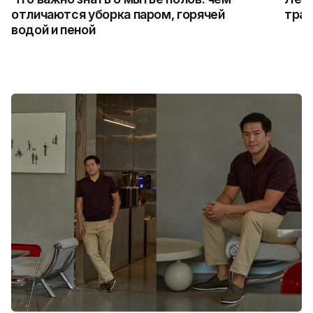
отличаются уборка паром, горячей
трад
водой и пеной