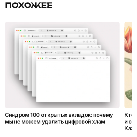
ПОХОЖЕЕ
Синдром 100 открытых вкладок: почему
Кто 
мы не можем удалить цифровой хлам
и ск
Каза