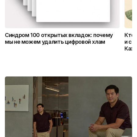
Синдром 100 открытых вкладок: почему
Кто 
мы не можем удалить цифровой хлам
и ск
Каза