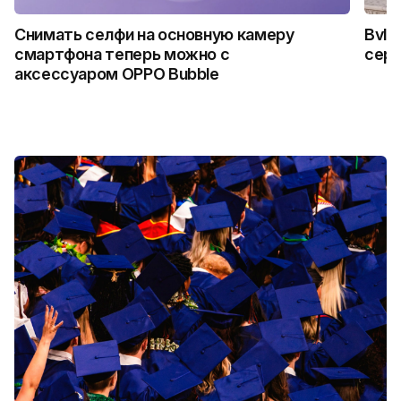
Снимать селфи на основную камеру
Bvlg
смартфона теперь можно с
сер
аксессуаром OPPO Bubble