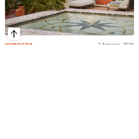
7 Августа, 2026
НОВОСТИ
Bvlgari Hotels & Resorts: флагман в
сердце Рима
Открывшийся в 2023 году Hotel Bvlgari Roma
стал девятой жемчужиной коллекции Bvlgari
Hotels & Resorts, включая отели в Милане,
Лондоне, на Бали, в Пекине, Дубае, Шанхае,
Париже, Токио. Скоро, с 2026 по 2030 гг.,
ожидаются также открытия в Майами, Бодруме,
на Мальдивах, в Кейв-Кей и Абу Даби.