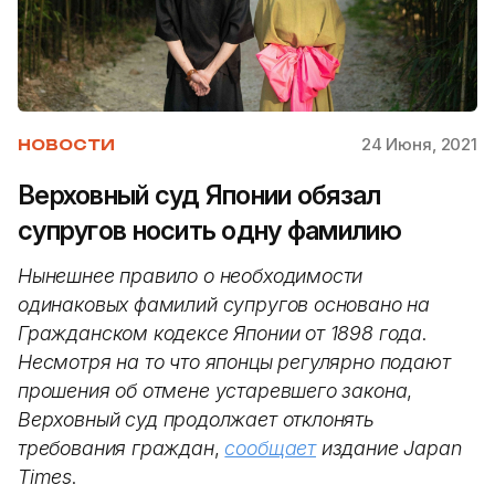
24 Июня, 2021
НОВОСТИ
Верховный суд Японии обязал
супругов носить одну фамилию
Нынешнее
правило
о
необходимости
одинаковых
фамилий
супругов
основано
на
Гражданском
кодексе
Японии
от
1898
года
.
Несмотря
на
то
что
японцы
регулярно
подают
прошения
об
отмене
устаревшего
закона
,
Верховный
суд
продолжает
отклонять
требования
граждан
,
сообщает
издание
Japan
Times
.