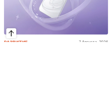
7 Августа, 2026
РАЗВИТИЕ
Снимать селфи на основную камеру
смартфона теперь можно с
аксессуаром OPPO Bubble
OPPO представила новую линейку смартфонов
Reno16, Reno16 Pro и Reno16 F, а также смарт-
аксессуар OPPO Bubble. Редакция Steppe
рассказывает, что нового в новинках и когда
они появятся в продаже.