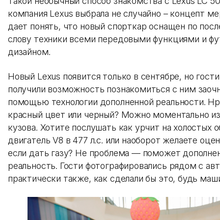
Такой необычный способ знакомства с Lexus LC 5
компания Lexus выбрала не случайно – концепт м
дает понять, что новый спорткар оснащен по пос
слову техники всеми передовыми функциями и ф
дизайном.
Новый Lexus появится только в сентябре, но гост
получили возможность познакомиться с ним заочн
помощью технологии дополненной реальности. Нр
красный цвет или черный? Можно моментально и
кузова. Хотите послушать как урчит на холостых 
двигатель V8 в 477 л.с. или наоборот желаете оцен
если дать газу? Не проблема — поможет дополне
реальность. Гости фотографировались рядом с ав
практически также, как сделали бы это, будь маш