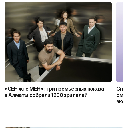
«СЕН және МЕН»: три премьерных показа
Сним
в Алматы собрали 1200 зрителей
смар
аксе