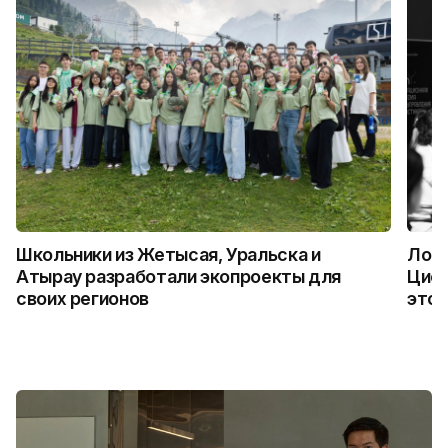
Школьники из Жетысая, Уральска и
Логи
Атырау разработали экопроекты для
Цифр
своих регионов
это 