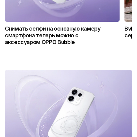
Снимать селфи на основную камеру
Bvlg
смартфона теперь можно с
сер
аксессуаром OPPO Bubble