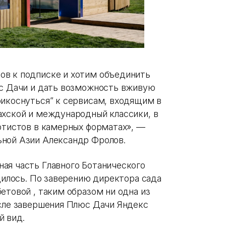
ов к подписке и хотим объединить
юс Дачи и дать возможность вживую
икоснуться” к сервисам, входящим в
ахской и международный классики, в
артистов в камерных форматах», —
ьной Азии Александр Фролов.
ая часть Главного Ботанического
одилось. По заверению директора сада
етовой , таким образом ни одна из
сле завершения Плюс Дачи Яндекс
й вид.