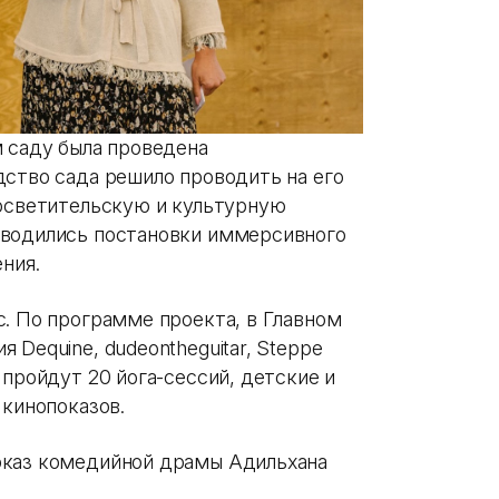
м саду была проведена
дство сада решило проводить на его
росветительскую и культурную
оводились постановки иммерсивного
ения.
с. По программе проекта, в Главном
 Dequine, dudeontheguitar, Steppe
 пройдут 20 йога-сессий, детские и
 кинопоказов.
оказ комедийной драмы Адильхана