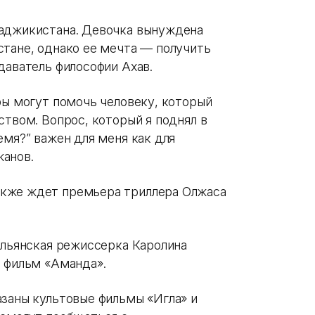
Таджикистана. Девочка вынуждена
стане, однако ее мечта — получить
даватель философии Ахав.
уры могут помочь человеку, который
ством. Вопрос, который я поднял в
емя?” важен для меня как для
жанов.
акже ждет премьера триллера Олжаса
альянская режиссерка Каролина
м фильм «Аманда».
азаны культовые фильмы «Игла» и