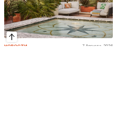
7 Августа, 2026
НОВОСТИ
Bvlgari Hotels & Resorts: флагман в
сердце Рима
Открывшийся в 2023 году Hotel Bvlgari Roma
стал девятой жемчужиной коллекции Bvlgari
Hotels & Resorts, включая отели в Милане,
Лондоне, на Бали, в Пекине, Дубае, Шанхае,
Париже, Токио. Скоро, с 2026 по 2030 гг.,
ожидаются также открытия в Майами, Бодруме,