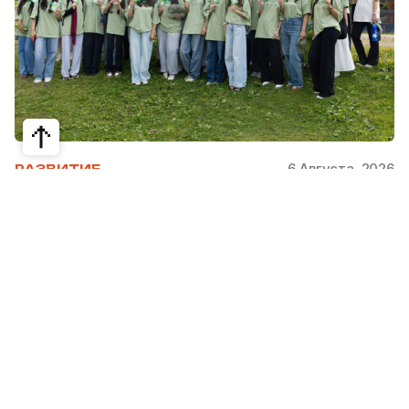
6 Августа, 2026
РАЗВИТИЕ
Школьники из Жетысая, Уральска и
Атырау разработали экопроекты для
своих регионов
31 июля в Narxoz University прошел финал Youth
Eco Camp TURAQTY JOL 7.0, национального
экологического конкурса для школьников и
студентов. Из почти 400 поданных заявок жюри
отобрало 18 команд со всей страны, которые