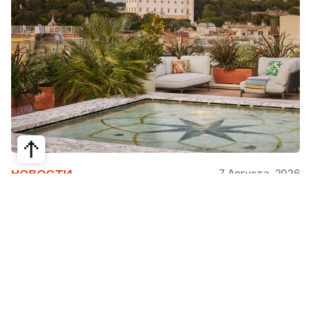
7 Августа, 2026
НОВОСТИ
Bvlgari Hotels & Resorts: флагман в
сердце Рима
Открывшийся в 2023 году Hotel Bvlgari Roma
стал девятой жемчужиной коллекции Bvlgari
Hotels & Resorts, включая отели в Милане,
Лондоне, на Бали, в Пекине, Дубае, Шанхае,