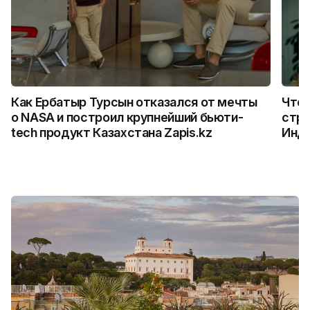
Как Ербатыр Турсын отказался от мечты
Что 
о NASA и построил крупнейший бьюти-
стро
tech продукт Казахстана Zapis.kz
Инд