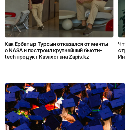
Как Ербатыр Турсын отказался от мечты
Что 
о NASA и построил крупнейший бьюти-
стро
tech продукт Казахстана Zapis.kz
Инд