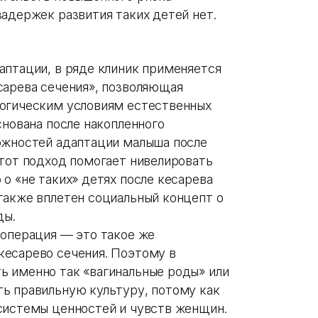
адержек развития таких детей нет.
аптации, в ряде клиник применяется
сарева сечения», позволяющая
логическим условиям естественных
снована после накопленного
ожностей адаптации малыша после
Этот подход помогает нивелировать
о «не таких» детях после кесарева
также вплетен социальный концепт о
ды.
 операция — это такое же
кесарево сечения. Поэтому в
 именно так «вагинальные роды» или
ь правильную культуру, потому как
системы ценностей и чувств женщин.