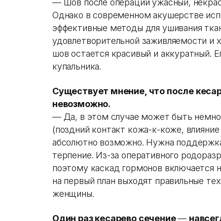
— Шов после операции ужасный, некрас
Однако в современном акушерстве исп
эффективные методы для ушивания тка
удовлетворительной заживляемости и 
шов остается красивый и аккуратный. 
купальника.
Существует мнение, что после кеса
невозможно.
— Да, в этом случае может быть немно
(поздний контакт кожа-к-коже, влияние
абсолютно возможно. Нужна поддержка
терпение. Из-за оперативного родораз
поэтому каскад гормонов включается н
на первый план выходят правильные те
женщины.
Один раз кесарево сечение
—
навсег