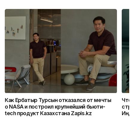
Как Ербатыр Турсын отказался от мечты
Что 
о NASA и построил крупнейший бьюти-
стро
tech продукт Казахстана Zapis.kz
Инд