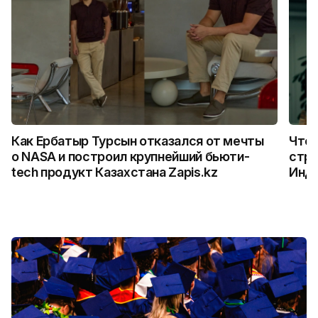
Как Ербатыр Турсын отказался от мечты
Что 
о NASA и построил крупнейший бьюти-
стро
tech продукт Казахстана Zapis.kz
Инд