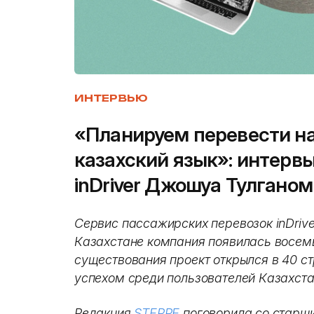
ИНТЕРВЬЮ
«Планируем перевести н
казахский язык»: интерв
inDriver Джошуа Тулганом
Сервис пассажирских перевозок inDrive
Казахстане компания появилась восемь
существования проект открылся в 40 с
успехом среди пользователей Казахста
Редакция
STEPPE
поговорила со старш