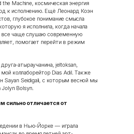
d the Machine, космическая энергия
ход к исполнению. Ещё Леонард Коэн
стов, глубокое понимание смысла
которую я исполнила, когда начала
 я все чаще слушаю современную
ляет, помогает перейти в режим
руга-атыраучанина, jeltoksan,
ой коллаборейтор Dias Adil. Также
 Sayan Seidigali, с которым весной мы
Jolyn Bolsyn.
м сильно отличается от
ведении в Нью-Йорке — играла
мансах во время летней арт-