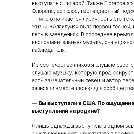
выступать с гитарой. Также Florence an
Флоренс, её голос, нестандартный под
— мне откликается лиричность его тек
жизни. «Аллилуйя» была первой песней, 
петь в заведениях. В последнее время
инструментальную музыку, она вдохнов
наблюдателя.
Из соотечественников я слушаю своего д
слушаю музыку, которую продюсирует м
есть замечательный певец и автор песен
записали вместе песню для сообщества 
—
Вы выступали в США. По ощущения
выступлений на родине?
Я лишь однажды выступила в одном за
акустический сет и выступала в перфор