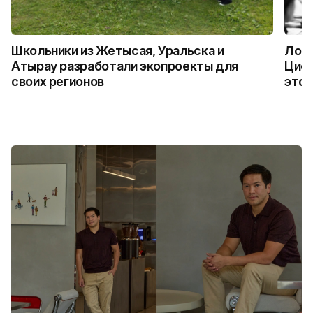
Школьники из Жетысая, Уральска и
Логи
Атырау разработали экопроекты для
Цифр
своих регионов
это 