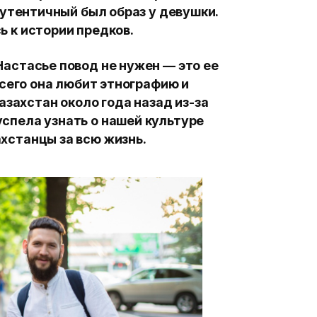
утентичный был образ у девушки.
ь к истории предков.
 Настасье повод не нужен —
это ее
сего она любит этнографию и
азахстан около года назад из-за
спела узнать о нашей культуре
ахстанцы за всю жизнь.