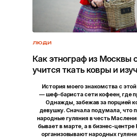
ЛЮДИ
Как этнограф из Москвы 
учится ткать ковры и изу
История моего знакомства с этой
—
шеф-бариста сети кофеен, где 
Однажды, забежав за порцией к
девушку. Сначала подумала, что 
народные гуляния в честь Маслени
бывает в марте, а в бизнес-центре F
организовывают народных гуляний