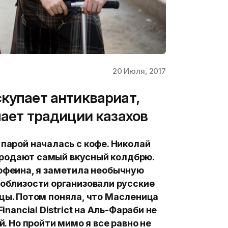
20 Июля, 2017
скупает антиквариат,
чает традиции казахов
 парой началась с кофе. Николай
продают самый вкусный колдбрю.
офеина, я заметила необычную
поблизости организовали русские
цы. Потом поняла, что Масленица
inancial District на Аль-Фараби не
. Но пройти мимо я все равно не