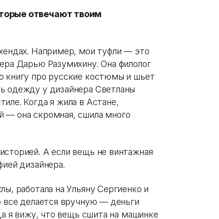
оторые отвечают твоим
-хендах. Например, мои туфли — это
нера Дарью Разумихину. Она филолог
ю книгу про русские костюмы и шьет
ть одежду у дизайнера Светланы
иле. Когда я жила в Астане,
й — она скромная, сшила много
историей. А если вещь не винтажная
фией дизайнера.
лы, работала на Ульяну Сергиенко и
о все делается вручную — деньги
да я вижу, что вещь сшита на машинке