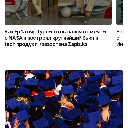
Как Ербатыр Турсын отказался от мечты
Что 
о NASA и построил крупнейший бьюти-
стро
tech продукт Казахстана Zapis.kz
Инд