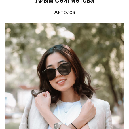
Айым Сейтметова
Актриса