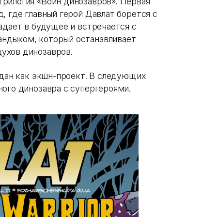
рилогия «Воин динозавров». Первая
, где главный герой Давлат борется с
адает в будущее и встречается с
ндыком, который останавливает
ухов динозавров.
здан как экшн-проект. В следующих
ного динозавра с супергероями.