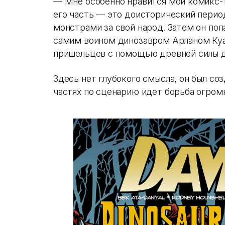
— Мне особенно нравится мой комикс-т
его часть — это доисторический период
монстрами за свой народ. Затем он поп
самим воином динозавром Арланом Куа
пришельцев с помощью древней силы д
Здесь нет глубокого смысла, он был со
частях по сценарию идет борьба огром