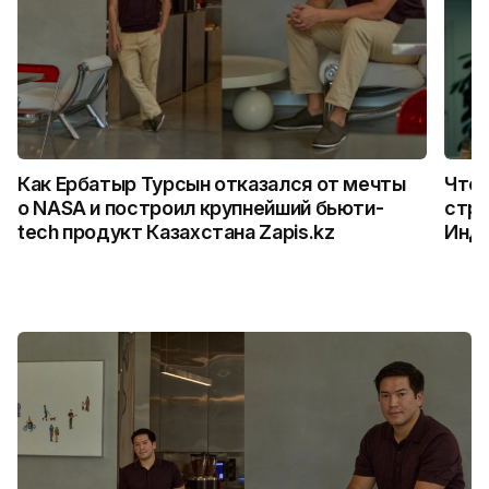
Как Ербатыр Турсын отказался от мечты
Что 
о NASA и построил крупнейший бьюти-
стро
tech продукт Казахстана Zapis.kz
Инд