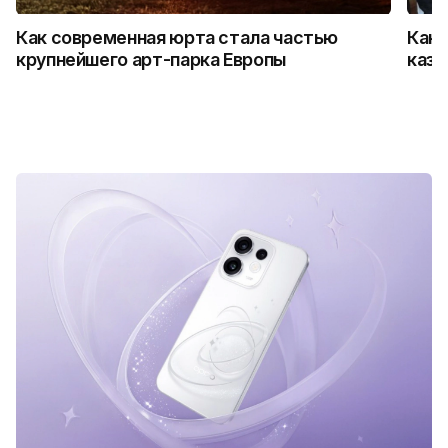
Как современная юрта стала частью
Как 
крупнейшего арт-парка Европы
каза