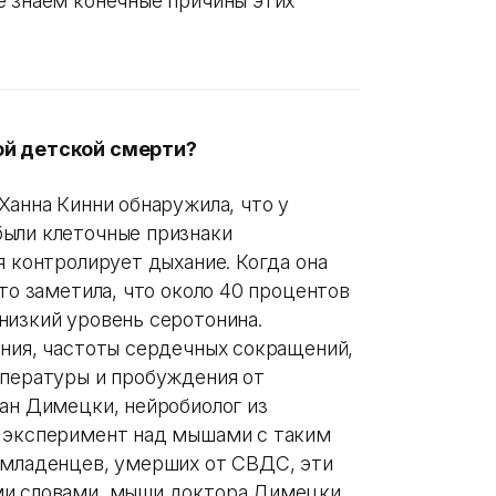
е знаем конечные причины этих
ой детской смерти?
Ханна Кинни обнаружила, что у
были клеточные признаки
я контролирует дыхание. Когда она
 то заметила, что около 40 процентов
низкий уровень серотонина.
ания, частоты сердечных сокращений,
мпературы и пробуждения от
зан Димецки, нейробиолог из
и эксперимент над мышами с таким
 младенцев, умерших от СВДС, эти
ми словами, мыши доктора Димецки