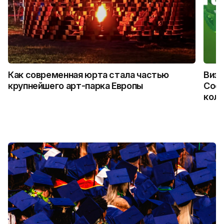
Как современная юрта стала частью
Визу
крупнейшего арт-парка Европы
Coca
колл