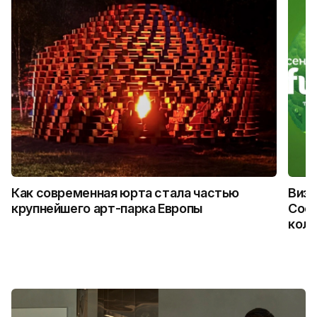
Как современная юрта стала частью
Визу
крупнейшего арт-парка Европы
Coca
колл