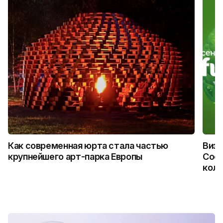
Как современная юрта стала частью
Визу
крупнейшего арт-парка Европы
Coca
колл