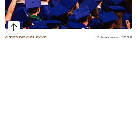
7 Августа, 2026
STEPPE SELECT
На какие специальности проще
получить грант за рубежом:
стипендии, программы и ВУЗы
Большинство студентов считают, что проще
всего получить грант за рубежом на бизнес,
менеджмент или финансы. Но именно там
самая высокая конкуренция: на популярные
программы подаются тысячи абитуриентов.
При этом многие международные стипендии