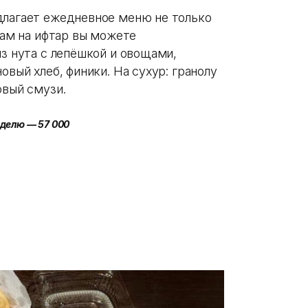
длагает ежедневное меню не только
икам на ифтар вы можете
из нута с лепёшкой и овощами,
овый хлеб, финики. На сухур: гранолу
овый смузи.
еделю — 57 000