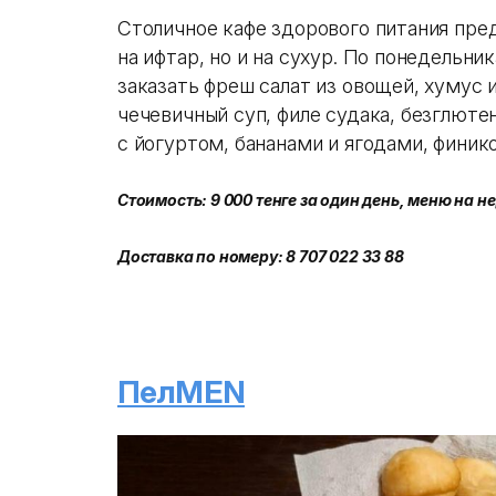
Столичное кафе здорового питания пре
на ифтар, но и на сухур. По понедельн
заказать фреш салат из овощей, хумус 
чечевичный суп, филе судака, безглютен
с йогуртом, бананами и ягодами, финик
Стоимость: 9 000 тенге за один день, меню на н
Доставка по номеру: 8 707 022 33 88
ПелMEN