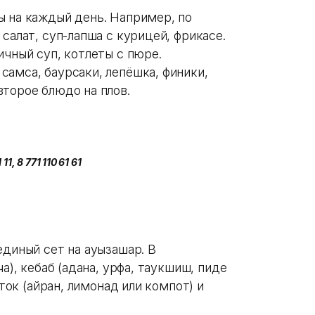
ы на каждый день. Например, по
салат, суп-лапша с курицей, фрикасе.
ичный суп, котлеты с пюре.
амса, баурсаки, лепёшка, финики,
торое блюдо на плов.
1, 8 771 110 61 61
единый сет на ауызашар. В
а), кебаб (адана, урфа, таукшиш, пиде
иток (айран, лимонад или компот) и