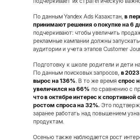
подчеркивает их стратегическую важно
По данным Yandex Ads Казахстан,
в
пер
принимают решения о покупке на 6 
подчеркивают: чтобы увеличить продаж
рекламные кампании должны запускатьс
аудитории и учета этапов Customer Jou
Подготовку к школе родители и дети н
По данным поисковых запросов,
в 2023
вырос на 136%
. В то же время
спрос 
увеличился на 66%
по сравнению с 
что в октябре интерес к спортивной
ростом спроса на 32%.
Это подтверж
заранее работать над повышением узна
продуктам.
Осенью также наблюдается рост интере