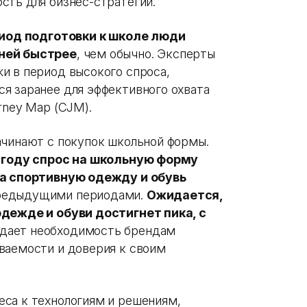
сть для бизнес-стратегий.
иод подготовки к школе люди
дней быстрее
, чем обычно. Эксперты
и в период высокого спроса,
я заранее для эффективного охвата
rney Map (CJM).
ачинают с покупок школьной формы.
 году спрос на школьную форму
на спортивную одежду и обувь
предыдущими периодами.
Ожидается,
 одежде и
обуви достигнет пика, с
дает необходимость брендам
ваемости и доверия к своим
са к технологиям и решениям,