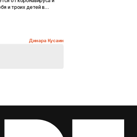
ется от коронавируса и
бя и троих детей в
Динара Кусаин