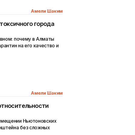
Амели Шаким
 токсичного города
авном: почему в Алматы
арантин на его качество и
Амели Шаким
 относительности
смещении Ньютоновских
йнштейна без сложных