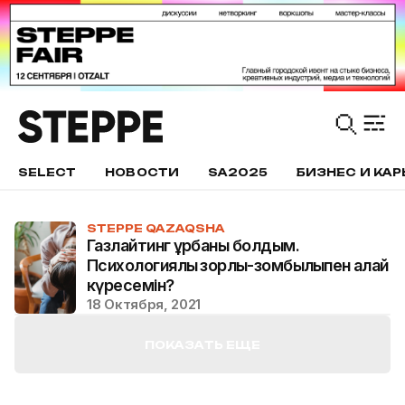
SELECT
НОВОСТИ
SA2025
БИЗНЕС И КАР
STEPPE QAZAQSHA
Газлайтинг құрбаны болдым.
Психологиялық зорлық-зомбылықпен қалай
күресемін?
18 Октября, 2021
ПОКАЗАТЬ ЕЩЕ