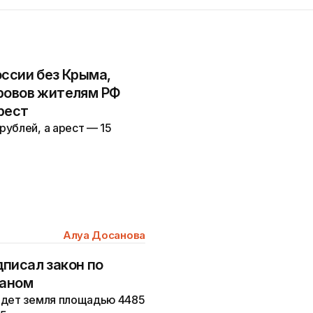
оссии без Крыма,
ровов жителям РФ
рест
ублей, а арест — 15
Алуа Досанова
писал закон по
таном
йдет земля площадью 4485