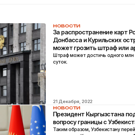
НОВОСТИ
За распространение карт Р
Донбасса и Курильских ост
может грозить штраф или а
Штраф может достичь одного млн р
суток.
21 Декабря, 2022
НОВОСТИ
Президент Кыргызстана под
вопросу границы с Узбекис
Таким образом, Узбекистану пере