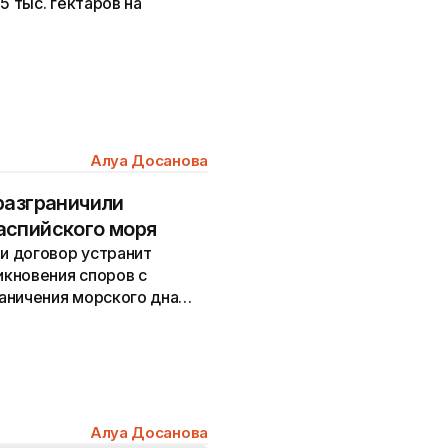
5 тыс. гектаров на
Алуа Досанова
разграничили
аспийского моря
и договор устранит
кновения споров с
аничения морского дна
Алуа Досанова