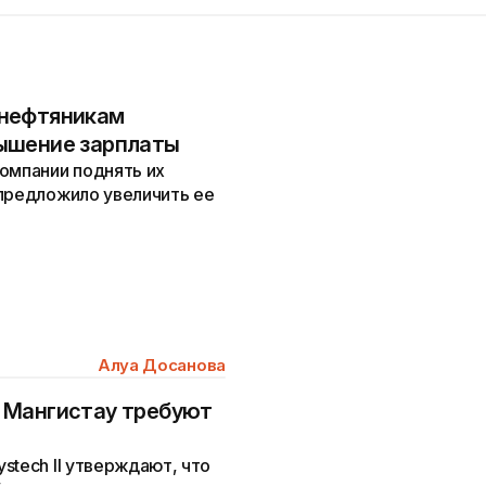
 нефтяникам
ышение зарплаты
омпании поднять их
 предложило увеличить ее
Алуа Досанова
 Мангистау требуют
stech II утверждают, что